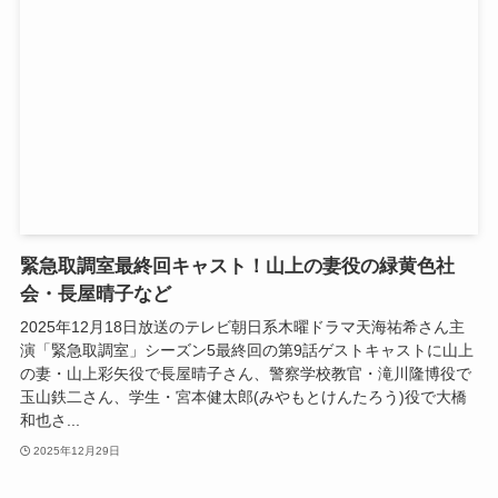
緊急取調室最終回キャスト！山上の妻役の緑黄色社
会・長屋晴子など
2025年12月18日放送のテレビ朝日系木曜ドラマ天海祐希さん主
演「緊急取調室」シーズン5最終回の第9話ゲストキャストに山上
の妻・山上彩矢役で長屋晴子さん、警察学校教官・滝川隆博役で
玉山鉄二さん、学生・宮本健太郎(みやもとけんたろう)役で大橋
和也さ...
2025年12月29日