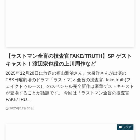
【ラストマン全盲の捜査官FAKE/TRUTH】SP ゲスト
キャスト！渡辺宗也役の上川周作など
2025年12月28日に放送の福山雅治さん、大泉洋さんが出演の
TBS日曜劇場のドラマ「ラストマン-全盲の捜査官- fake truth(フ
ェイクトゥルース)」のスペシャル完全新作は豪華ゲストキャスト
が登場することが話題です。 今回は「ラストマン全盲の捜査官
FAKE/TRU...
2025年12月30日
ドラマ