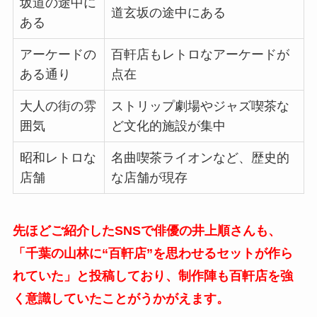
坂道の途中に
道玄坂の途中にある
ある
アーケードの
百軒店もレトロなアーケードが
ある通り
点在
大人の街の雰
ストリップ劇場やジャズ喫茶な
囲気
ど文化的施設が集中
昭和レトロな
名曲喫茶ライオンなど、歴史的
店舗
な店舗が現存
先ほどご紹介したSNSで俳優の井上順さんも、
「千葉の山林に“百軒店”を思わせるセットが作ら
れていた」と投稿しており、制作陣も百軒店を強
く意識していたことがうかがえます。