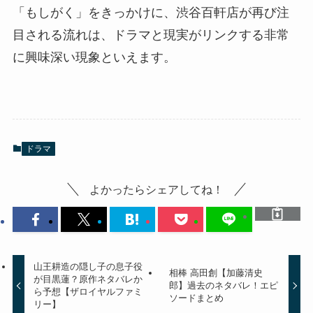
「もしがく」をきっかけに、渋谷百軒店が再び注
目される流れは、ドラマと現実がリンクする非常
に興味深い現象といえます。
ドラマ
よかったらシェアしてね！
山王耕造の隠し子の息子役
相棒 高田創【加藤清史
が目黒蓮？原作ネタバレか
郎】過去のネタバレ！エピ
ら予想【ザロイヤルファミ
ソードまとめ
リー】