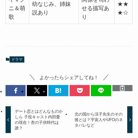
幼なじみ、姉妹
★★
ニ＆萌
せる描写あ
説あり
★☆
歌
り
ドラマ
よかったらシェアしてね！
デート恋とはどんなものか
北の国から涼子先生のその
しら 子役キャスト内田愛
後とは？宇宙人やUFOのネ
の現在！杏の子供時代は
タバレなど
誰？