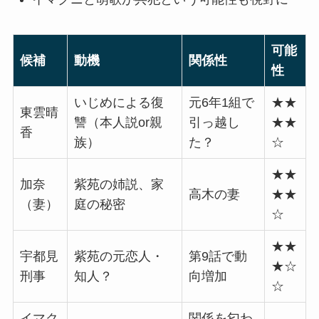
可能
候補
動機
関係性
性
いじめによる復
元6年1組で
★★
東雲晴
讐（本人説or親
引っ越し
★★
香
族）
た？
☆
★★
加奈
紫苑の姉説、家
高木の妻
★★
（妻）
庭の秘密
☆
★★
宇都見
紫苑の元恋人・
第9話で動
★☆
刑事
知人？
向増加
☆
イマク
関係を匂わ