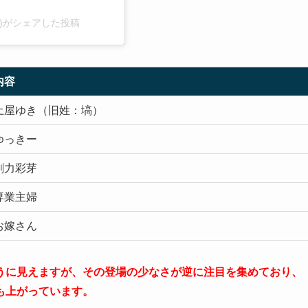
tv)がシェアした投稿
内容
土屋ゆき（旧姓：塙）
ゆっきー
剛力彩芽
専業主婦
お嫁さん
うに見えますが、その登場の少なさが逆に注目を集めており、
も上がっています。